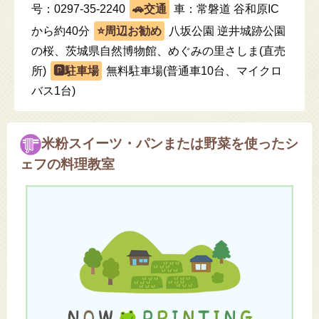
号：0297-35-2240
車：常磐道 谷和原IC
から約40分
八坂公園 逆井城跡公園
の桜、茨城県自然博物館、めぐみの里さしま(直売
所)
無料駐車場(普通車10台、マイクロ
バス1台)
米粉スイーツ・パンまたは野菜を使ったシ
ェフの料理教室