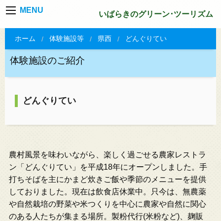
MENU
いばらきのグリーン･ツーリズム
ホーム
体験施設等
県西
どんぐりてい
体験施設のご紹介
どんぐりてい
農村風景を味わいながら、楽しく過ごせる農家レストラ
ン「どんぐりてい」を平成18年にオープンしました。手
打ちそばを主にかまど炊きご飯や季節のメニューを提供
しておりました。現在は飲食店休業中。只今は、無農薬
や自然栽培の野菜や米つくりを中心に農家や自然に関心
のある人たちが集まる場所。製粉代行(米粉など)、麹販