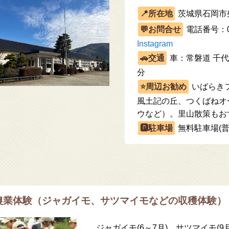
茨城県石岡市柴
電話番号：029
Instagram
車：常磐道 千代
分
いばらき
風土記の丘、つくばねオ
ウなど）。里山散策もお
無料駐車場(普
農業体験（ジャガイモ、サツマイモなどの収穫体験）
ジャガイモ(6～7月)、サツマイモ(9