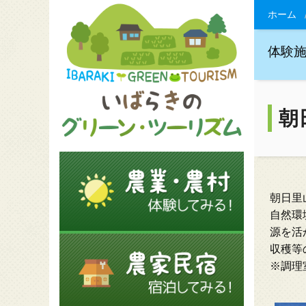
ホーム
体験
朝
朝日里
自然環
源を活
収穫等
※調理