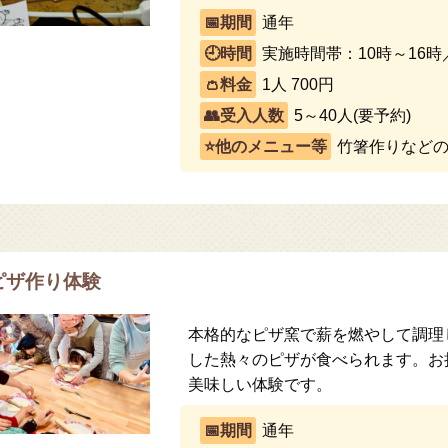
通年
実施時間帯：10時～16時
1人 700円
5～40人(要予約)
竹箸作りなどの
ピザ作り体験
本格的なピザ窯で薪を燃やして調理
した熱々のピザが食べられます。お
美味しい体験です。
通年