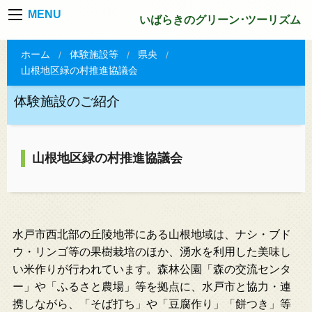
MENU
いばらきのグリーン･ツーリズム
ホーム
体験施設等
県央
山根地区緑の村推進協議会
体験施設のご紹介
山根地区緑の村推進協議会
水戸市西北部の丘陵地帯にある山根地域は、ナシ・ブド
ウ・リンゴ等の果樹栽培のほか、湧水を利用した美味し
い米作りが行われています。森林公園「森の交流センタ
ー」や「ふるさと農場」等を拠点に、水戸市と協力・連
携しながら、「そば打ち」や「豆腐作り」「餅つき」等