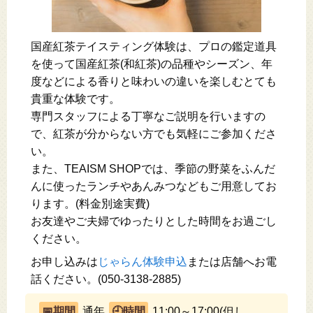
国産紅茶テイスティング体験は、プロの鑑定道具
を使って国産紅茶(和紅茶)の品種やシーズン、年
度などによる香りと味わいの違いを楽しむとても
貴重な体験です。
専門スタッフによる丁寧なご説明を行いますの
で、紅茶が分からない方でも気軽にご参加くださ
い。
また、TEAISM SHOPでは、季節の野菜をふんだ
んに使ったランチやあんみつなどもご用意してお
ります。(料金別途実費)
お友達やご夫婦でゆったりとした時間をお過ごし
ください。
お申し込みは
じゃらん体験申込
または店舗へお電
話ください。(050-3138-2885)
通年
11:00～17:00(但し、