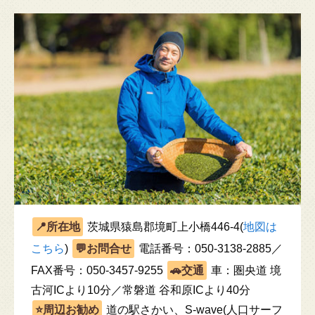
茨城県猿島郡境町上小橋446-4(
地図は
こちら
)
電話番号：050-3138-2885／
FAX番号：050-3457-9255
車：圏央道 境
古河ICより10分／常磐道 谷和原ICより40分
道の駅さかい、S-wave(人口サーフ